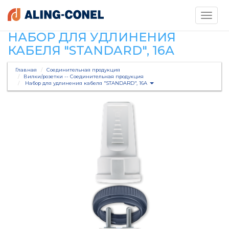
Toggle
navigati
НАБОР ДЛЯ УДЛИНЕНИЯ
КАБЕЛЯ "STANDARD", 16А
Главная
Соединительная продукция
Вилки/розетки -- Соединительная продукция
Набор для удлинения кабеля "STANDARD", 16А