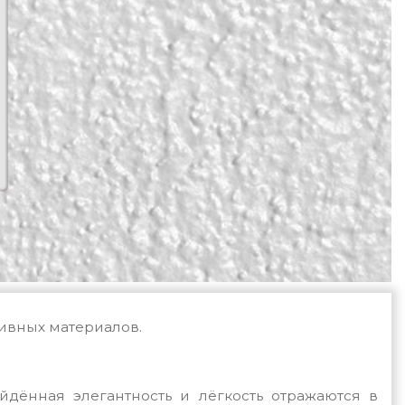
зивных материалов.
дённая элегантность и лёгкость отражаются в