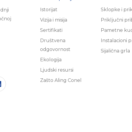
Istorijat
Sklopke i pri
dnji
očnoj
Vizija i misija
Priključni pr
Sertifikati
Pametne ku
Društvena
Instalacioni p
odgovornost
Sijalična grla
Ekologija
Ljudski resursi
Zašto Aling Conel