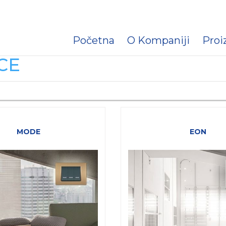
Početna
O Kompaniji
Proi
CE
MODE
EON