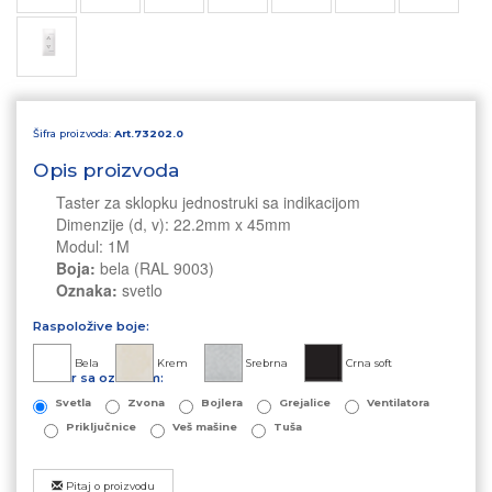
Šifra proizvoda:
Art.73202.0
Opis proizvoda
Taster za sklopku jednostruki sa indikacijom
Dimenzije (d, v): 22.2mm x 45mm
Modul: 1M
Boja:
bela (RAL 9003)
Oznaka:
svetlo
Raspoložive boje:
Bela
Krem
Srebrna
Crna soft
Taster sa oznakom:
Svetla
Zvona
Bojlera
Grejalice
Ventilatora
Priključnice
Veš mašine
Tuša
Pitaj o proizvodu