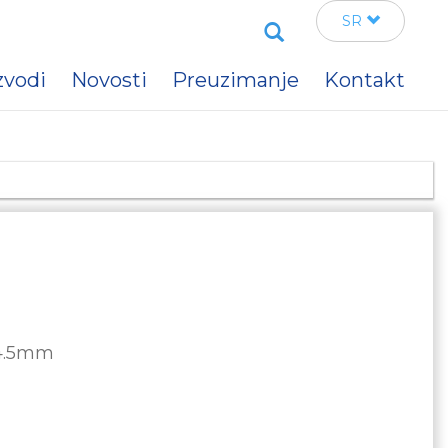
Search
SR
zvodi
Novosti
Preuzimanje
Kontakt
 4.5mm