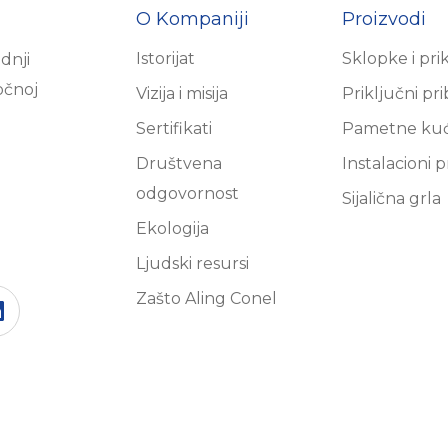
O Kompaniji
Proizvodi
Istorijat
Sklopke i pri
dnji
očnoj
Vizija i misija
Priključni pr
Sertifikati
Pametne ku
Društvena
Instalacioni p
odgovornost
Sijalična grla
Ekologija
Ljudski resursi
Zašto Aling Conel