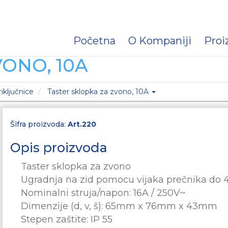
Početna
O Kompaniji
Proi
ONO, 10A
iključnice
Taster sklopka za zvono, 10A
Šifra proizvoda:
Art.220
Opis proizvoda
Taster sklopka za zvono
Ugradnja na zid pomocu vijaka prečnika do
Nominalni struja/napon: 16A / 250V~
Dimenzije (d, v, š): 65mm x 76mm x 43mm
Stepen zaštite: IP 55