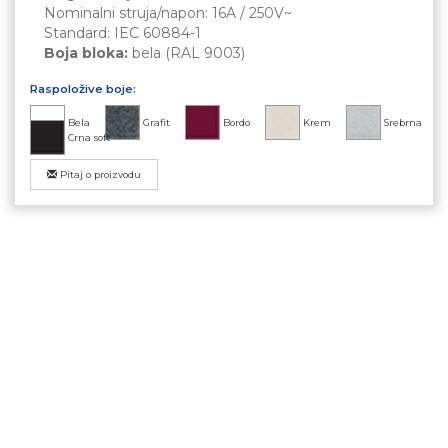
Nominalni struja/napon: 16A / 250V~
Standard: IEC 60884-1
Boja bloka:
bela (RAL 9003)
Raspoložive boje:
Bela
Grafit
Bordo
Krem
Srebrna
Crna soft
Pitaj o proizvodu