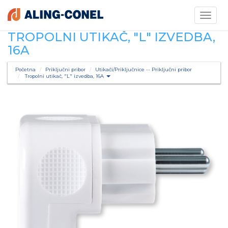
Toggle
navigati
TROPOLNI UTIKAČ, "L" IZVEDBA,
16A
Početna
Priključni pribor
Utikači/Priključnice -- Priključni pribor
Tropolni utikač, "L" izvedba, 16A