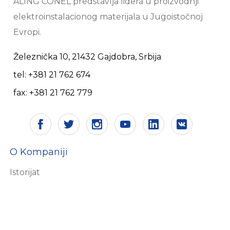
ALING CONEL predstavlja lidera u proizvodnji
elektroinstalacionog materijala u Jugoistočnoj
Evropi.
Železnička 10, 21432 Gajdobra, Srbija
tel: +381 21 762 674
fax: +381 21 762 779
O Kompaniji
Istorijat
Vizija i misija
Sertifikati
Društvena odgovornost