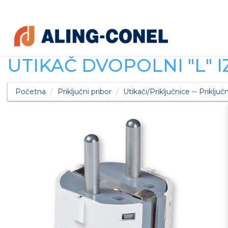
UTIKAČ DVOPOLNI "L" I
Početna
Priključni pribor
Utikači/Priključnice -- Priključn