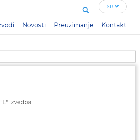
Search
SR
zvodi
Novosti
Preuzimanje
Kontakt
"L" izvedba