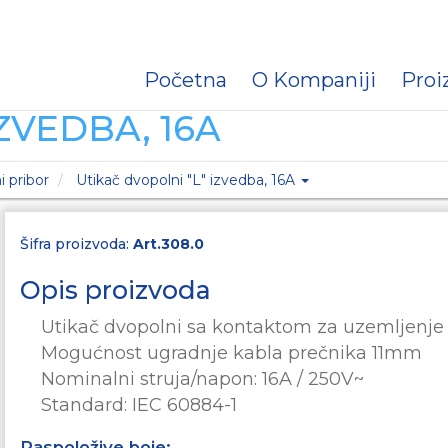
Početna
O Kompaniji
Proi
ZVEDBA, 16A
i pribor
Utikač dvopolni "L" izvedba, 16A
Šifra proizvoda:
Art.308.0
Opis proizvoda
Utikač dvopolni sa kontaktom za uzemljenje 
Mogućnost ugradnje kabla prečnika 11mm
Nominalni struja/napon: 16A / 250V~
Standard: IEC 60884-1
Raspoložive boje: