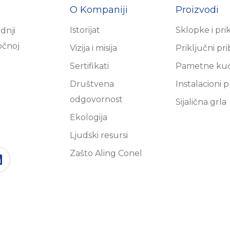
O Kompaniji
Proizvodi
Istorijat
Sklopke i pri
dnji
očnoj
Vizija i misija
Priključni pr
Sertifikati
Pametne ku
Društvena
Instalacioni p
odgovornost
Sijalična grla
Ekologija
Ljudski resursi
Zašto Aling Conel